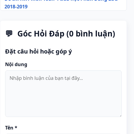
2018-2019
bài
viết
Góc Hỏi Đáp (0 bình luận)
Đặt câu hỏi hoặc góp ý
Nội dung
Tên
*