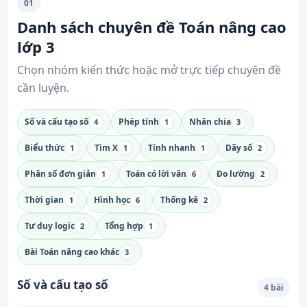
01
Danh sách chuyên đề Toán nâng cao
lớp 3
Chọn nhóm kiến thức hoặc mở trực tiếp chuyên đề
cần luyện.
Số và cấu tạo số
Phép tính
Nhân chia
4
1
3
Biểu thức
Tìm X
Tính nhanh
Dãy số
1
1
1
2
Phân số đơn giản
Toán có lời văn
Đo lường
1
6
2
Thời gian
Hình học
Thống kê
1
6
2
Tư duy logic
Tổng hợp
2
1
Bài Toán nâng cao khác
3
Số và cấu tạo số
4 bài