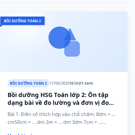
BỒI DƯỠNG TOÁN 2
17/04/2020
16 lượt xem
BỒI DƯỠNG TOÁN 2
Bồi dưỡng HSG Toán lớp 2: Ôn tập
dạng bài về đo lường và đơn vị đo
lường
Bài 1. Điền số thích hợp vào chỗ chấm: 8dm = …
cm50cm = … dm 2m = … dm 3dm 7cm = …
cm94cm...