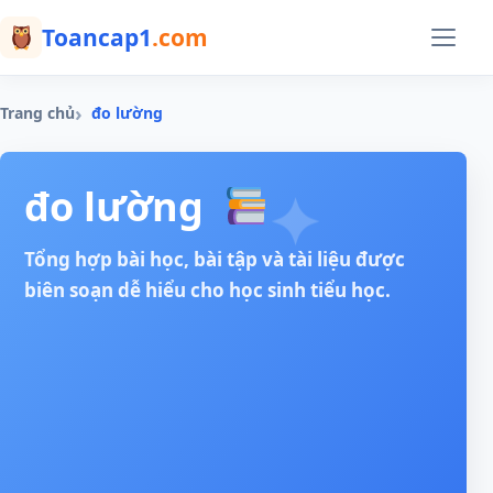
Menu
Toancap1
.com
Trang chủ
đo lường
✦
đo lường
Tổng hợp bài học, bài tập và tài liệu được
biên soạn dễ hiểu cho học sinh tiểu học.