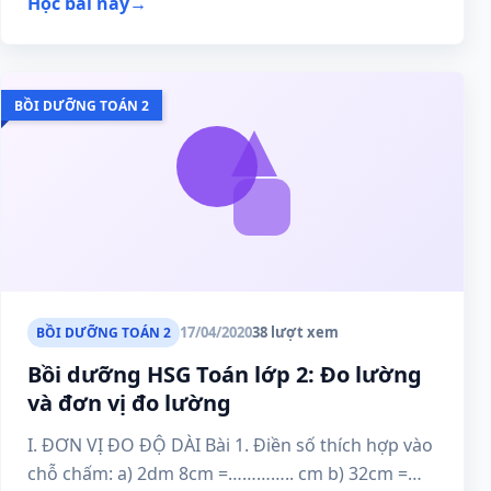
Học bài này
→
BỒI DƯỠNG TOÁN 2
17/04/2020
38 lượt xem
BỒI DƯỠNG TOÁN 2
Bồi dưỡng HSG Toán lớp 2: Đo lường
và đơn vị đo lường
I. ĐƠN VỊ ĐO ĐỘ DÀI Bài 1. Điền số thích hợp vào
chỗ chấm: a) 2dm 8cm =………….. cm b) 32cm =