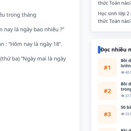
thức Toán nào
Học sinh lớp 2
êu trong tháng
thức Toán nào
m nay là ngày bao nhiêu ?”
ạn : “Hôm nay là ngày 18”.
Đọc nhiều 
 (thứ ba) “Ngày mai là ngày
Bồi 
lườn
#1
👁 40
Bồi 
tron
#2
👁 37
50 b
#3
👁 33
Bồi 