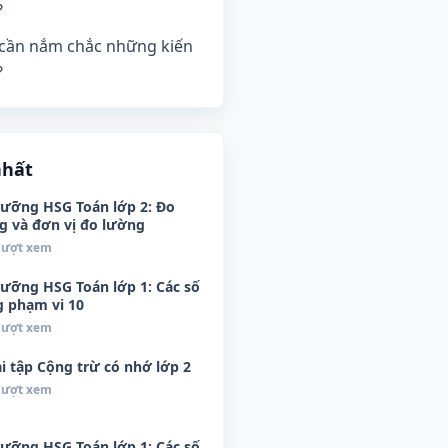
?
 cần nắm chắc những kiến
?
nhất
dưỡng HSG Toán lớp 2: Đo
g và đơn vị đo lường
 lượt xem
dưỡng HSG Toán lớp 1: Các số
g phạm vi 10
 lượt xem
ài tập Cộng trừ có nhớ lớp 2
 lượt xem
dưỡng HSG Toán lớp 1: Các số