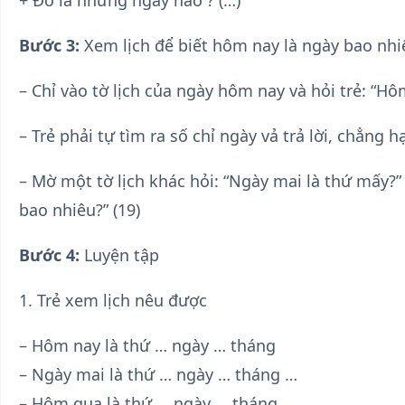
+ Đó là những ngày nào ? (…)
Bước 3:
Xem lịch để biết hôm nay là ngày bao nhi
– Chỉ vào tờ lịch của ngày hôm nay và hỏi trẻ: “Hô
– Trẻ phải tự tìm ra số chỉ ngày vả trả lời, chẳng h
– Mờ một tờ lịch khác hỏi: “Ngày mai là thứ mấy?”
bao nhiêu?” (19)
Bước 4:
Luyện tập
1. Trẻ xem lịch nêu được
– Hôm nay là thứ … ngày … tháng
– Ngày mai là thứ … ngày … tháng …
– Hôm qua là thứ … ngày … tháng