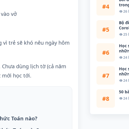
tron
#4
👁 26
 vào vở
Bộ đ
Coro
#5
👁 25
g vì trẻ sẽ khó nêu ngày hôm
Học 
nhữn
#6
👁 24
ẻ. Chưa dùng lịch tờ (cả năm
Học 
nhữn
#7
2 mới học tới.
👁 24
50 bà
#8
👁 24
thức Toán nào?