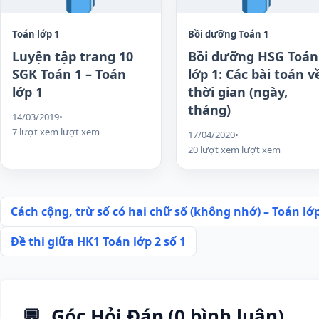
Toán lớp 1
Bồi dưỡng Toán 1
Luyện tập trang 10
Bồi dưỡng HSG Toán
SGK Toán 1 – Toán
lớp 1: Các bài toán v
lớp 1
thời gian (ngày,
tháng)
14/03/2019
•
7 lượt xem lượt xem
17/04/2020
•
20 lượt xem lượt xem
Điều
Cách cộng, trừ số có hai chữ số (không nhớ) – Toán lớp
hướng
Đề thi giữa HK1 Toán lớp 2 số 1
bài
viết
Góc Hỏi Đáp (0 bình luận)