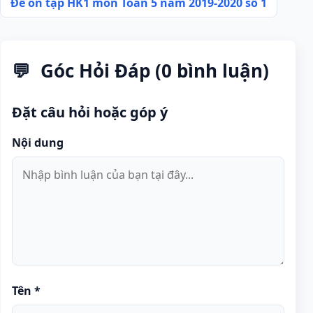
Đề ôn tập HK1 môn Toán 5 năm 2019-2020 số 1
bài
viết
Góc Hỏi Đáp (0 bình luận)
Đặt câu hỏi hoặc góp ý
Nội dung
Tên
*