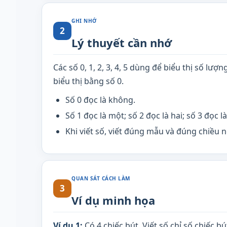
GHI NHỚ
2
Lý thuyết cần nhớ
Các số 0, 1, 2, 3, 4, 5 dùng để biểu thị số l
biểu thị bằng số 0.
Số 0 đọc là không.
Số 1 đọc là một; số 2 đọc là hai; số 3 đọc l
Khi viết số, viết đúng mẫu và đúng chiều n
QUAN SÁT CÁCH LÀM
3
Ví dụ minh họa
Ví dụ 1:
Có 4 chiếc bút. Viết số chỉ số chiếc bú