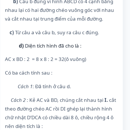
b)
Câu b đúng vì hình ABCD có 4 cạnh bằng
nhau lại có hai đường chéo vuông góc với nhau
và cắt nhau tại trung điểm của mỗi đường.
c)
Từ câu a và câu b, suy ra câu c đúng.
d)
Diện tích hình đã cho là :
AC x BD : 2 = 8 x 8 : 2 = 32(ô vuông)
Có ba cách tính sau :
Cách 1
: Đã tính ở câu d.
Cách 2
: Kẻ AC và BD, chúng cắt nhau tại
I.
cắt
theo đường chéo AC rồi DI ghép lại thành hình
chữ nhật D’DCA có chiều dài 8 ô, chiều rộng 4 ô
nên diện tích là :